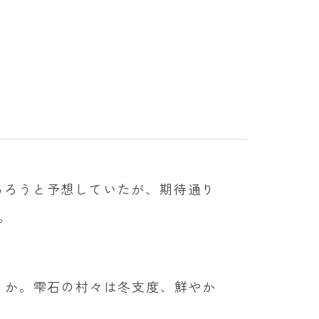
あろうと予想していたが、期待通り
。
うか。雫石の村々は冬支度、鮮やか