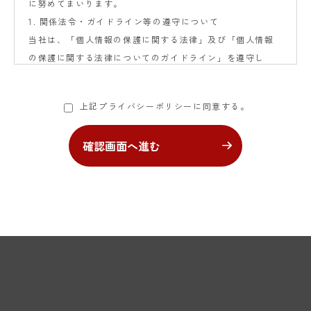
に努めてまいります。
1. 関係法令・ガイドライン等の遵守について
当社は、「個人情報の保護に関する法律」及び「個人情報
の保護に関する法律についてのガイドライン」を遵守し
て、個人情報の適正な取扱いを行います。 また、個人情報
取扱規程を策定し、個人情報を取り扱う体制の整備を行い
上記プライバシーポリシーに同意する。
ます。
2. 個人情報の利用目的について
確認画面へ進む
当社は、個人情報をご提供いただく場合、個人情報をご提
供いただく際に明示した目的の範囲内で利用いたします。
3. 個人情報の管理について
当社は、ご本人の個人情報を適切に管理し、不当なアクセ
スや個人情報の紛失、破壊、改ざん、漏洩等に対する予防
措置および安全対策を講じます。また、個人情報の保護と
適切な取り扱いに関する社内教育を継続して実施してまい
ります。
4. 個人情報に関するお問い合わせについて
当社は、ご本人がご自身の個人情報の照会・修正・削除な