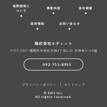
地熱開発に
どを希望される場合には、当社の所定の手続きに基づき速
事業内容
会社概要
ついて
やかに対応いたします。
5. 取り組みの改善について
採用情報
お問い合わせ
当社は、個人情報が適正に取り扱われるよう、継続的な改
善に取り組んでまいります。また、改善した内容を本基本
方針に随時反映してまいります。
株式会社
エディット
個人情報の利用目的について
弊社ホームページ経由でお預かりした個人情報について、
〒810-0001 福岡市中央区天神4丁目2-20 天神幸ビル8階
以下のような目的で利用させていただきます。
1. お取引先に関する個人情報
092-753-8955
・お取引等に関するご連絡のため
・弊社との間で締結した契約の履行のため
・弊社が取扱うサービスに関するお知らせや関連サービス
プライバシーポリシー
サイトマップ
のご案内のため
・お問い合わせ、資料請求その他ご依頼等への対応のため
© Edit Inc.
All rights reserved.
2. 採用応募者の方々に関する個人情報
・採用選考・内定者管理のため