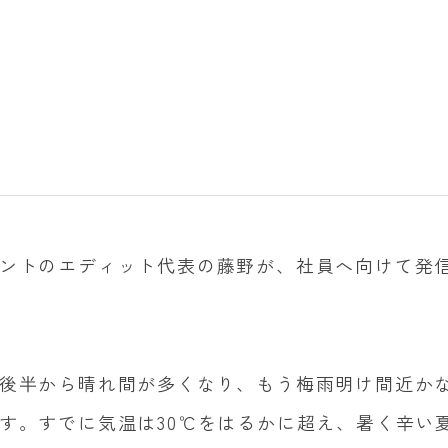
化
ントのエディット代表の藤野が、社員へ向けて発
後半から晴れ間が多くなり、もう梅雨明け間近か
す。すでに気温は
30
℃をはるかに超え、暑く辛い