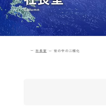
Column
社長室
世の中の二極化