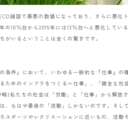
ECD
諸国で最悪の数値になっており、さらに悪化
年の
10
％台から
2015
年には
13
％台へと悪化してい
ちがいるということは全くの驚きです。
の条件』において、いわゆる一般的な『仕事』の
るためのインフラをつくる＝仕事」、「健全な社
中略
)
私たちの社会は「労働」と「仕事」から解放
は、もはや最後の「活動」しかないのです。そし
ろスポーツやレクリエーションに近いもの、活動