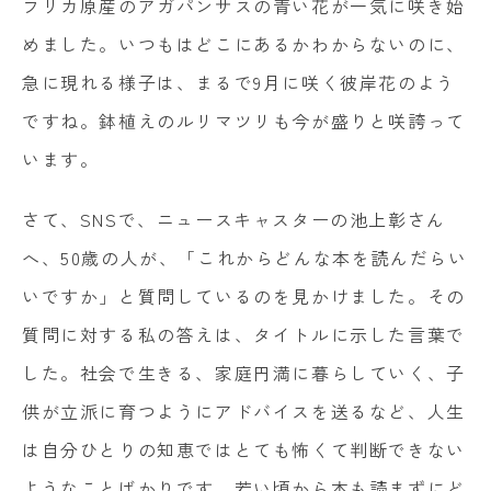
フリカ原産のアガパンサスの青い花が一気に咲き始
めました。いつもはどこにあるかわからないのに、
急に現れる様子は、まるで
9
月に咲く彼岸花のよう
ですね。鉢植えのルリマツリも今が盛りと咲誇って
います。
さて、SNSで、ニュースキャスターの池上彰さん
へ、
50
歳の人が、「これからどんな本を読んだらい
いですか」と質問しているのを見かけました。その
質問に対する私の答えは、タイトルに示した言葉で
した。社会で生きる、家庭円満に暮らしていく、子
供が立派に育つようにアドバイスを送るなど、人生
は自分ひとりの知恵ではとても怖くて判断できない
ようなことばかりです。若い頃から本も読まずにど